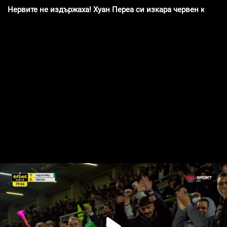
Нервите не издържаха! Хуан Переа си изкара червен картон