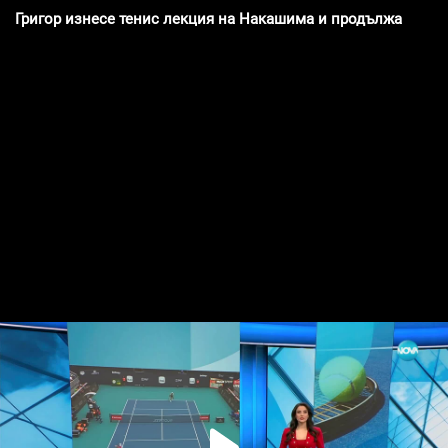
Григор изнесе тенис лекция на Накашима и продължава къ