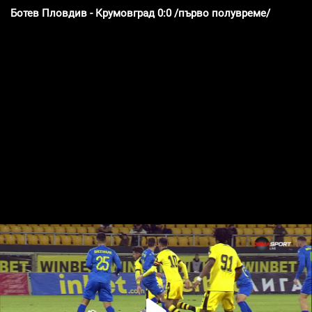
Ботев Пловдив - Крумовград 0:0 /първо полувреме/