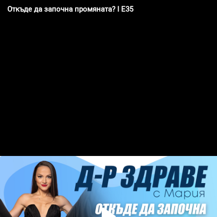
Откъде да започна промяната? I E35