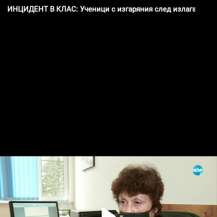
ИНЦИДЕНТ В КЛАС: Ученици с изгаряния след излагане на