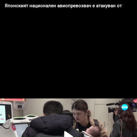
Японският национален авиопревозвач е атакуван от хакер