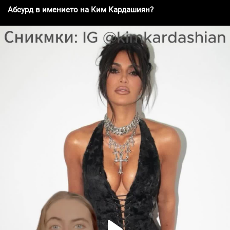
Абсурд в имението на Ким Кардашиян?