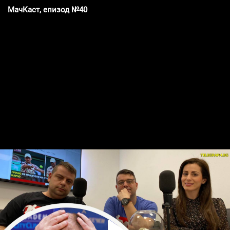
МачКаст, епизод №40