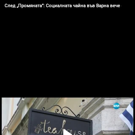
След „Промяната”: Социалната чайна във Варна вече е факт