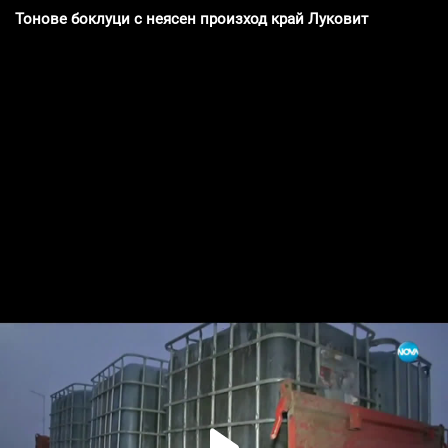
Тонове боклуци с неясен произход край Луковит