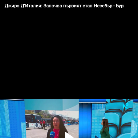
Джиро Д‘Италия: Започва първият етап Несебър - Бургас