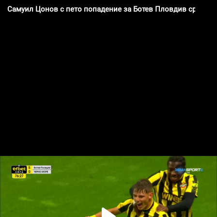
Самуил Цонов с пето попадение за Ботев Пловдив срещу Ч