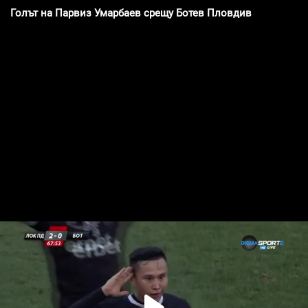
Голът на Парвиз Умарбаев срещу Ботев Пловдив