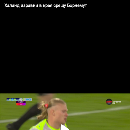
Халанд изравни в края срещу Борнемут