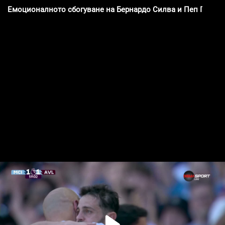
Емоционалното сбогуване на Бернардо Силва и Пеп Гуарди