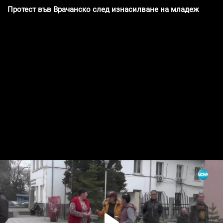
Протест във Врачанско след изнасилване на младеж