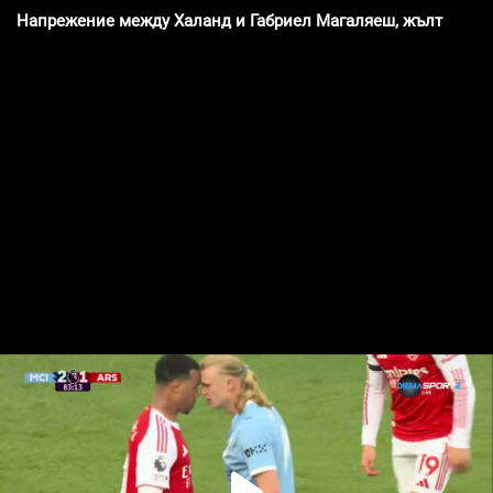
Напрежение между Халанд и Габриел Магаляеш, жълти карт