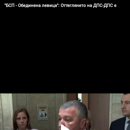
"БСП - Обединена левица": Оттеглянето на ДПС-ДПС е е пол