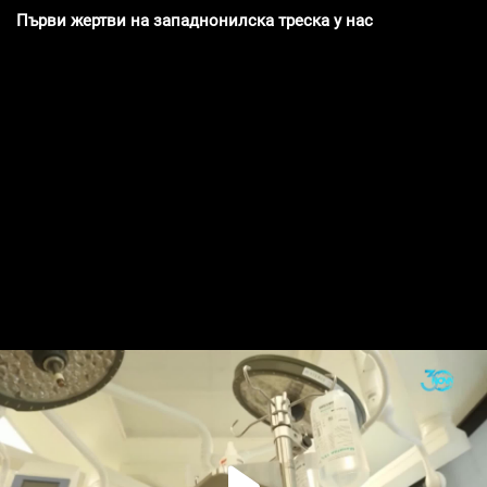
Първи жертви на западнонилска треска у нас