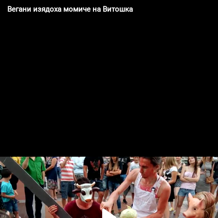
Вегани изядоха момиче на Витошка