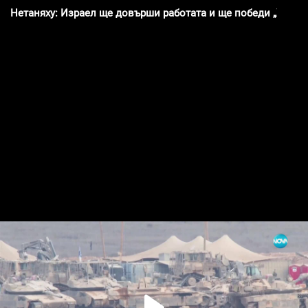
Нетаняху: Израел ще довърши работата и ще победи „Хамас