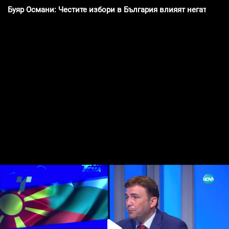
Буяр Османи: Честите избори в България влияят негативно