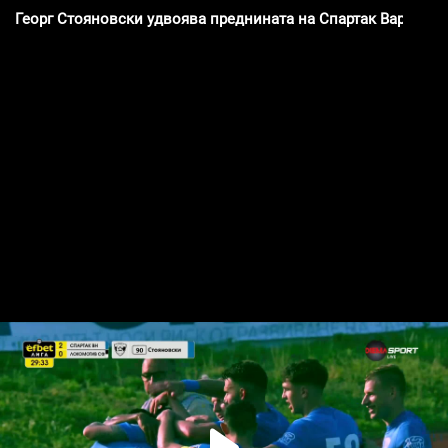
Георг Стояновски удвоява преднината на Спартак Варна с