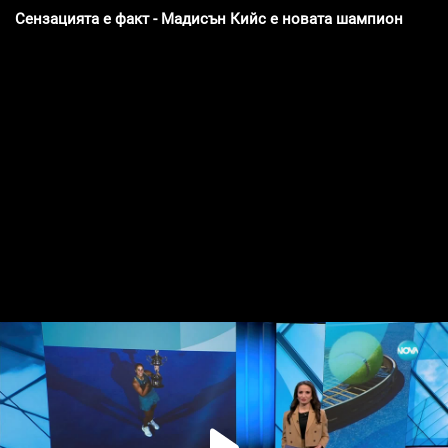
Сензацията е факт - Мадисън Кийс е новата шампионка на A