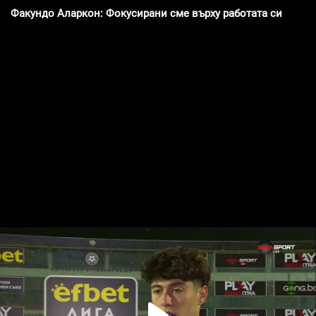
Факундо Аларкон: Фокусирани сме върху работата си на те