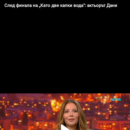
След финала на „Като две капки вода“: актьорът Даниел П