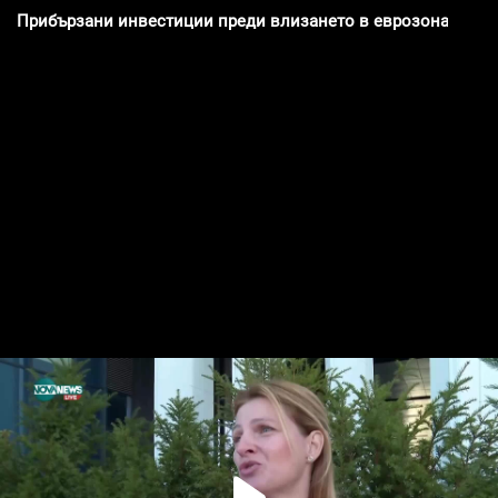
Прибързани инвестиции преди влизането в еврозоната: Ри