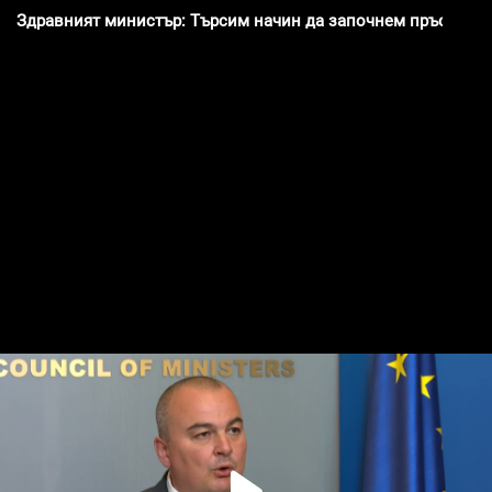
Здравният министър: Търсим начин да започнем пръсканет