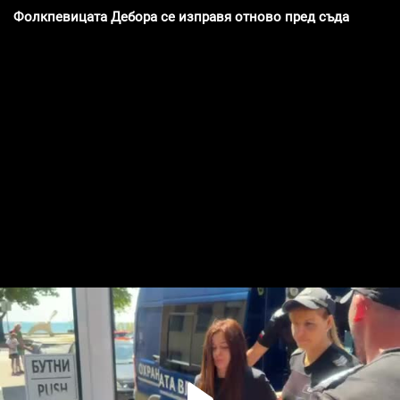
Фолкпевицата Дебора се изправя отново пред съда