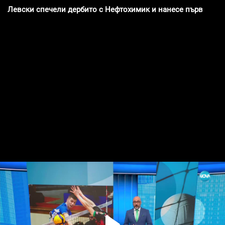
Левски спечели дербито с Нефтохимик и нанесе първа загу