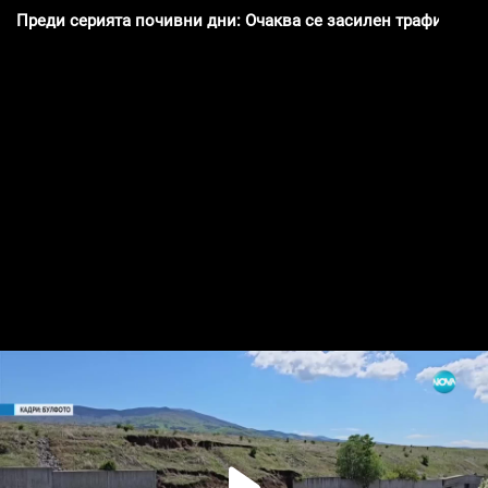
Преди серията почивни дни: Очаква се засилен трафик