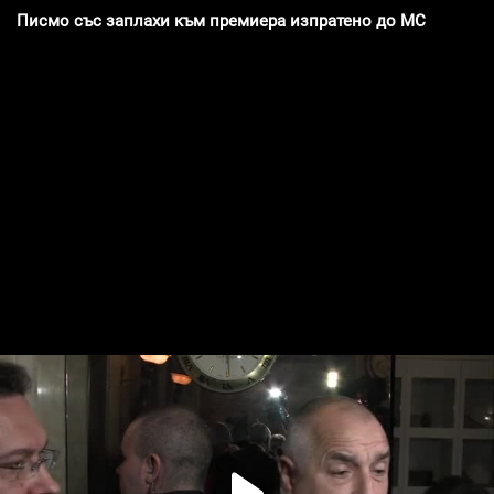
Писмо със заплахи към премиера изпратено до МС