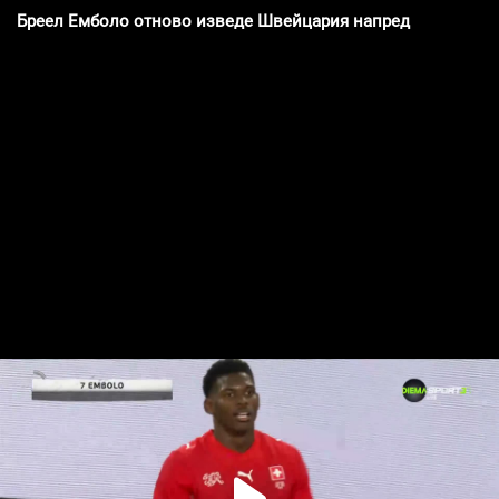
Бреел Емболо отново изведе Швейцария напред