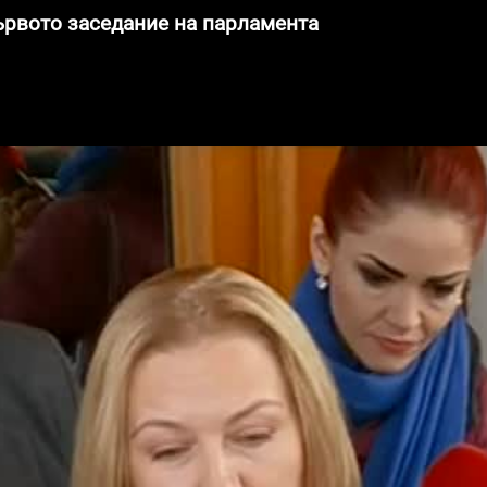
ървото заседание на парламента