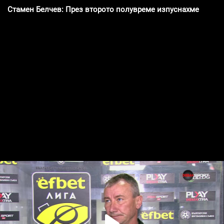
Стамен Белчев: През второто полувреме изпуснахме иници