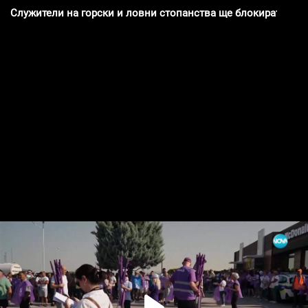
Служители на горски и ловни стопанства ще блокират маги