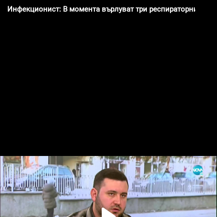
Инфекционист: В момента върлуват три респираторни виру