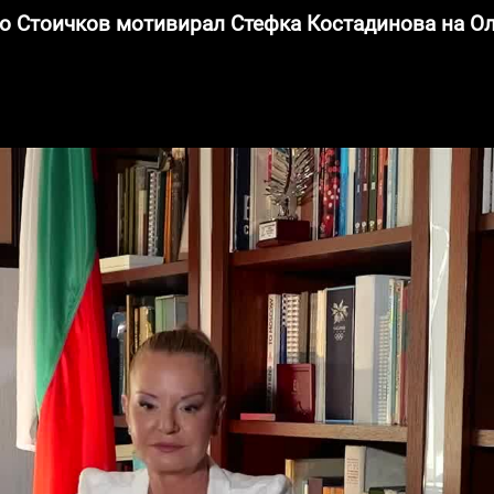
сто Стоичков мотивирал Стефка Костадинова на 