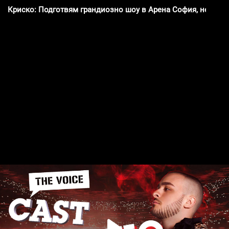
Криско: Подготвям грандиозно шоу в Арена София, невижда