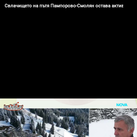
Свлачището на пътя Пампорово-Смолян остава активно