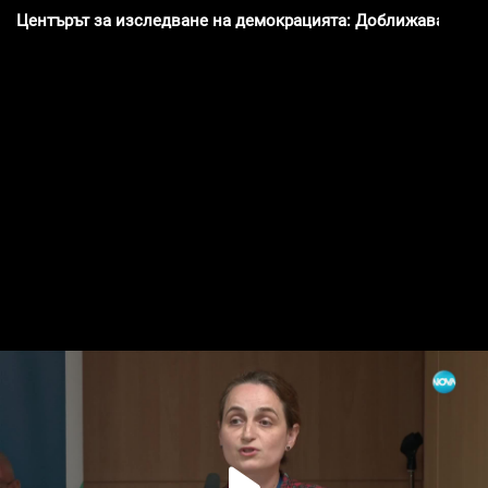
Центърът за изследване на демокрацията: Доближаваме се д