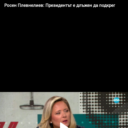
Росен Плевнелиев: Президентът е длъжен да подкрепи упра