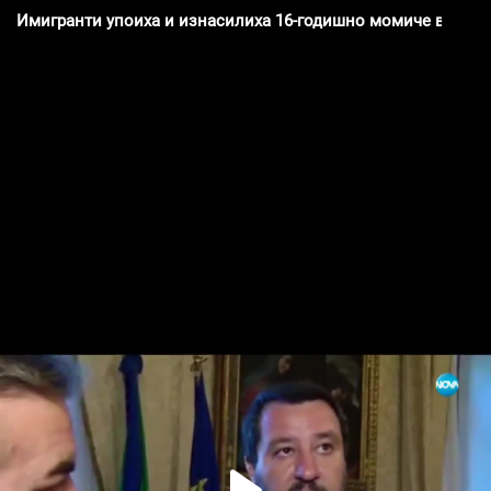
Имигранти упоиха и изнасилиха 16-годишно момиче в Итал