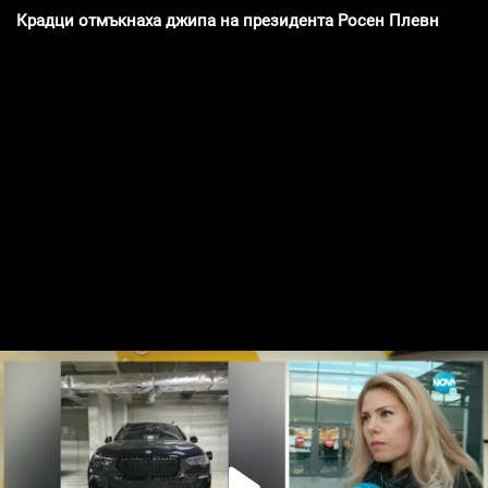
Крадци отмъкнаха джипа на президента Росен Плевнелиев