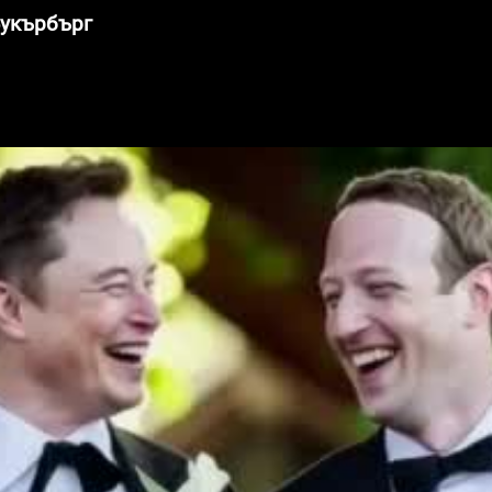
Зукърбърг