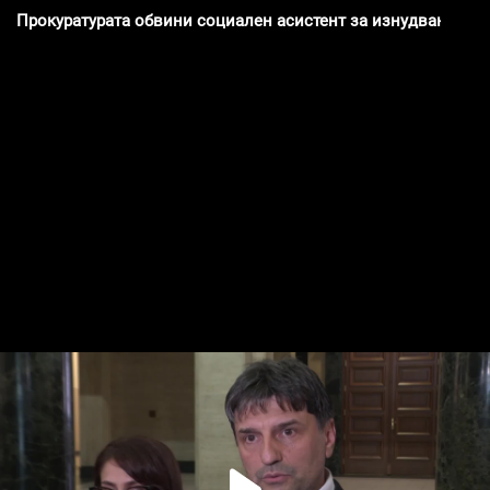
Прокуратурата обвини социален асистент за изнудване на