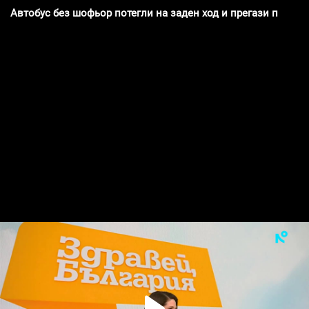
Автобус без шофьор потегли на заден ход и прегази пътни