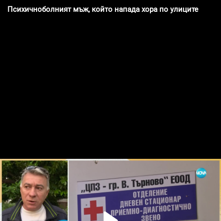
Психичноболният мъж, който напада хора по улиците: Реди