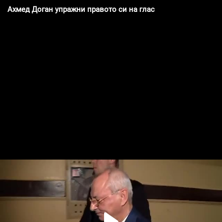
Ахмед Доган упражни правото си на глас