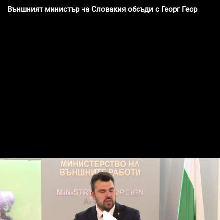
Външният министър на Словакия обсъди с Георг Георгиев з